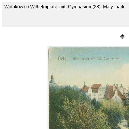
Widokówki / Wilhelmplatz_mit_Gymnasium(28)_Maly_park