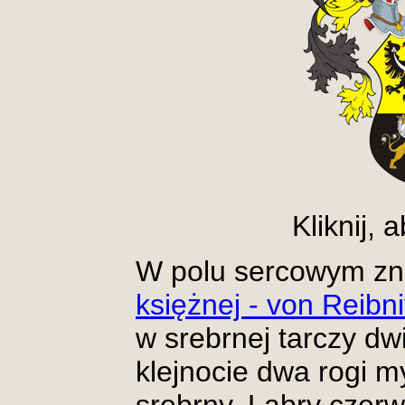
Kliknij,
W polu sercowym zn
księżnej - von Reibn
w srebrnej tarczy dw
klejnocie dwa rogi m