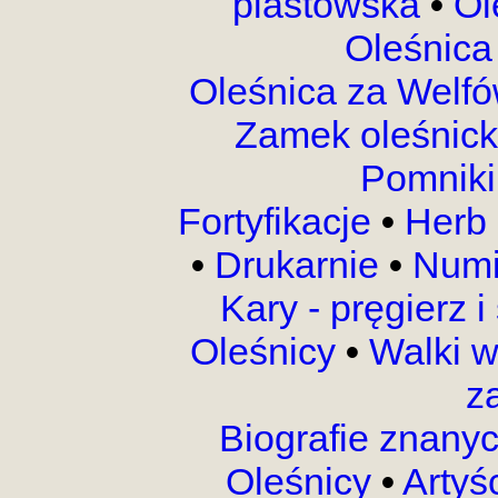
piastowska
•
Ol
Oleśnica
Oleśnica za Welf
Zamek oleśnic
Pomnik
Fortyfikacje
•
Herb 
•
Drukarnie
•
Numi
Kary - pręgierz 
Oleśnicy
•
Walki 
z
Biografie znany
Oleśnicy
•
Artyś