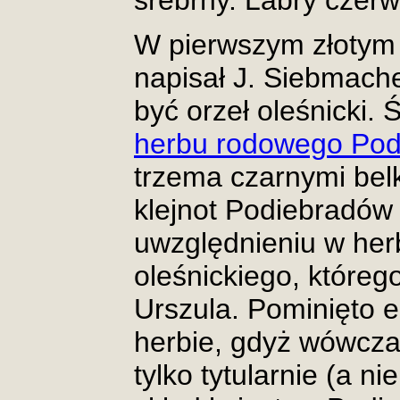
srebrny. Labry czer
W pierwszym złotym p
napisał J. Siebmache
być orzeł oleśnicki.
herbu rodowego Po
trzema czarnymi belk
klejnot Podiebradów
uwzględnieniu w her
oleśnickiego, któreg
Urszula. Pominięto e
herbie, gdyż wówczas
tylko tytularnie (a n