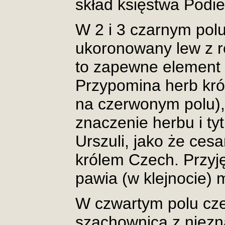
skład księstwa Podi
W 2 i 3 czarnym polu 
ukoronowany lew z 
to zapewne element 
Przypomina herb kró
na czerwonym polu)
znaczenie herbu i ty
Urszuli, jako że cesa
królem Czech. Przyję
pawia (w klejnocie) m
W czwartym polu cz
szachownica z niezna