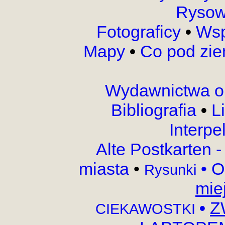
Rysow
Fotograficy
•
Wsp
Mapy
•
Co pod zi
Wydawnictwa o
Bibliografia
•
L
Interpe
Alte Postkarten 
miasta
•
•
O
Rysunki
mie
•
Z
CIEKAWOSTKI