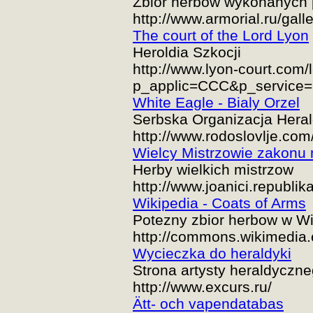
Zbior herbow wykonanych p
http://www.armorial.ru/gal
The court of the Lord Lyon
Heroldia Szkocji
http://www.lyon-court.com/
p_applic=CCC&p_service=
White Eagle - Bialy Orzel
Serbska Organizacja Hera
http://www.rodoslovlje.com/
Wielcy Mistrzowie zakonu
Herby wielkich mistrzow
http://www.joanici.republik
Wikipedia - Coats of Arms
Potezny zbior herbow w Wi
http://commons.wikimedia.
Wycieczka do heraldyki
Strona artysty heraldyczn
http://www.excurs.ru/
Ätt- och vapendatabas