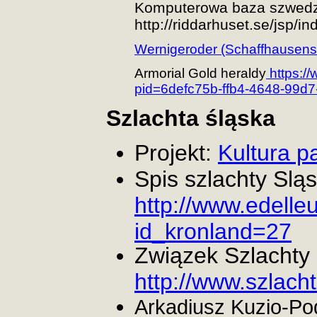
Komputerowa baza szwedz
http://riddarhuset.se/jsp/i
Wernigeroder (Schaffhausen
Armorial Gold heraldy
https:/
pid=6defc75b-ffb4-4648-99d
Szlachta śląska
Projekt:
Kultura pa
Spis szlachty Sląs
http://www.edelleu
id_kronland=27
Związek Szlachty P
http://www.szlacht
Arkadiusz Kuzio-Po