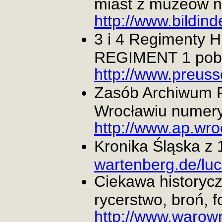
miast z muzeów n
http://www.bildind
3 i 4 Regimenty
REGIMENT 1 pobie
http://www.preus
Zasób Archiwum 
Wrocławiu numery
http://www.ap.wro
Kronika Śląska z 
wartenberg.de/luc
Ciekawa historycz
rycerstwo, broń, fo
http://www.warown