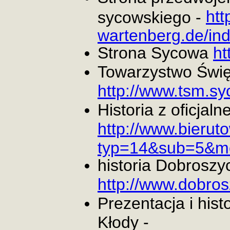
htt
sycowskiego -
wartenberg.de/ind
Strona Sycowa
ht
Towarzystwo Świę
http://www.tsm.sy
Historia z oficjal
http://www.bieruto
typ=14&sub=5&m
historia Dobroszyc
http://www.dobros
Prezentacja i his
Kłody -