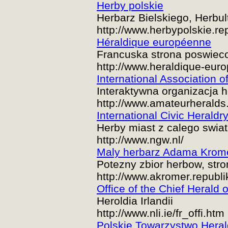
Herby polskie
Herbarz Bielskiego, Herbul
http://www.herbypolskie.re
Héraldique européenne
Francuska strona poswiec
http://www.heraldique-eur
International Association 
Interaktywna organizacja 
http://www.amateurheralds.
International Civic Heraldr
Herby miast z calego swia
http://www.ngw.nl/
Maly herbarz Adama Krom
Potezny zbior herbow, st
http://www.akromer.republi
Office of the Chief Herald o
Heroldia Irlandii
http://www.nli.ie/fr_offi.htm
Polskie Towarzystwo Hera