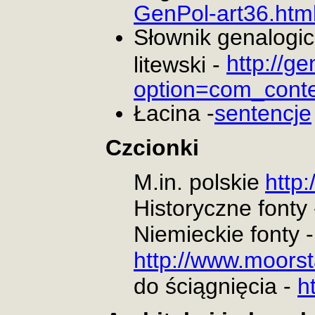
GenPol-art36.htm
Słownik genalogic
http://ge
litewski -
option=com_cont
Łacina -
sentencje
Czcionki
M.in. polskie
http:
Historyczne fonty
Niemieckie fonty -
http://www.moorst
do ściągnięcia -
h