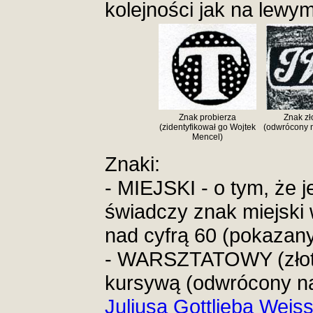
kolejności jak na lewy
Znak probierza
Znak zł
(zidentyfikował go Wojtek
(odwrócony n
Mencel)
Znaki:
- MIEJSKI - o tym, że j
świadczy znak miejski 
nad cyfrą 60 (pokazany
- WARSZTATOWY (złotn
kursywą (odwrócony na
Juliusa Gottlieba Weis