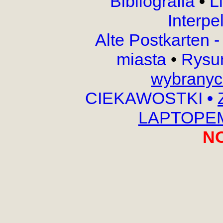
Bibliografia
•
L
Interpe
Alte Postkarten 
miasta
•
Rysu
wybranyc
CIEKAWOSTKI
•
LAPTOPEM,
N