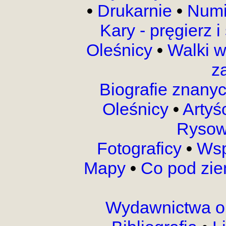
•
Drukarnie
•
Numi
Kary - pręgierz 
Oleśnicy
•
Walki 
z
Biografie znany
Oleśnicy
•
Artyś
Rysow
Fotograficy
•
Wsp
Mapy
•
Co pod zi
Wydawnictwa o