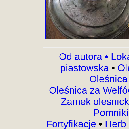
Od autora
•
Lok
piastowska
•
Ol
Oleśnica
Oleśnica za Welf
Zamek oleśnic
Pomnik
Fortyfikacje
•
Herb 