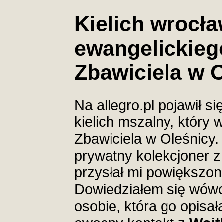
Kielich wrocła
ewangelickieg
Zbawiciela w 
Na allegro.pl pojawił s
kielich mszalny, który 
Zbawiciela w Oleśnicy.
prywatny kolekcjoner 
przysłał mi powiększone
Dowiedziałem się wówcz
osobie, która go opisał