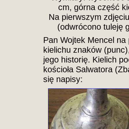
cm, górna część ki
Na pierwszym zdjęciu
(odwrócono tuleję g
Pan Wojtek Mencel na 
kielichu znaków (punc), 
jego historię. Kielich 
kościoła Salwatora (Zba
się napisy: