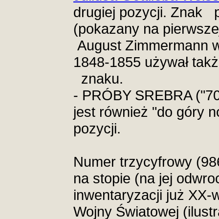
drugiej pozycji. Znak pr
(pokazany na pierwszej
August Zimmermann w 
1848-1855 używał takż
znaku.
- PRÓBY SREBRA ("70"
jest również "do góry 
pozycji.
Numer trzycyfrowy (986
na stopie (na jej odwro
inwentaryzacji już XX-
Wojny Światowej (ilustr