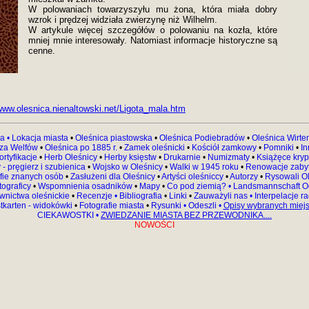
W polowaniach towarzyszyłu mu żona, która miała dobry
wzrok i prędzej widziała zwierzynę niż Wilhelm.
W artykule więcej szczegółów o polowaniu na kozła, które
mniej mnie interesowały. Natomiast informacje historyczne są
cenne.
/www.olesnica.nienaltowski.net/Ligota_mala.htm
a •
Lokacja miasta
•
Oleśnica piastowska
•
Oleśnica Podiebradów
•
Oleśnica Wirt
 za Welfów
•
Oleśnica po 1885 r.
•
Zamek oleśnicki
•
Kościół zamkowy
•
Pomniki
•
In
ortyfikacje
•
Herb Oleśnicy
•
Herby księstw
•
Drukarnie
•
Numizmaty
•
Książęce kryp
 - pręgierz i szubienica
•
Wojsko w Oleśnicy
•
Walki w 1945 roku
•
Renowacje zaby
fie znanych osób
•
Zasłużeni dla Oleśnicy
•
Artyści oleśniccy
•
Autorzy
•
Rysowali Ol
tograficy
•
Wspomnienia osadników
•
Mapy
•
Co pod ziemią?
•
Landsmannschaft O
nictwa oleśnickie
•
Recenzje •
Bibliografia
•
Linki
•
Zauważyli nas
•
Interpelacje r
stkarten - widokówki
•
Fotografie miasta
•
Rysunki
•
Odeszli
•
Opisy wybranych miej
CIEKAWOSTKI
•
ZWIEDZANIE MIASTA BEZ PRZEWODNIKA....
NOWOŚCI