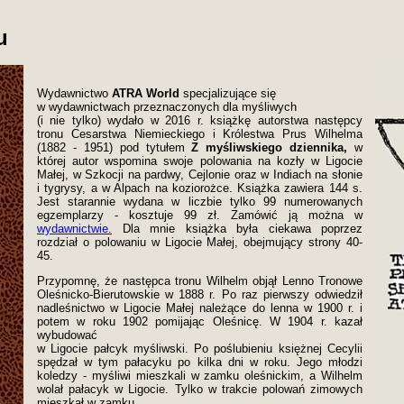
u
Wydawnictwo
ATRA World
specjalizujące się
w wydawnictwach przeznaczonych dla myśliwych
(i nie tylko) wydało w 2016 r. książkę autorstwa następcy
tronu Cesarstwa Niemieckiego i Królestwa Prus Wilhelma
(1882 - 1951) pod tytułem
Z myśliwskiego dziennika,
w
której autor wspomina swoje polowania na kozły w Ligocie
Małej, w Szkocji na pardwy, Cejlonie oraz w Indiach na słonie
i tygrysy, a w Alpach na koziorożce. Książka zawiera 144 s.
Jest starannie wydana w liczbie tylko 99 numerowanych
egzemplarzy - kosztuje 99 zł. Zamówić ją można w
wydawnictwie.
Dla mnie książka była ciekawa poprzez
rozdział o polowaniu w Ligocie Małej, obejmujący strony 40-
45.
Przypomnę, że następca tronu Wilhelm objął Lenno Tronowe
Oleśnicko-Bierutowskie w 1888 r. Po raz pierwszy odwiedził
nadleśnictwo w Ligocie Małej należące do lenna w 1900 r. i
potem w roku 1902 pomijając Oleśnicę. W 1904 r. kazał
wybudować
w Ligocie pałcyk myśliwski. Po poślubieniu księżnej Cecylii
spędzał w tym pałacyku po kilka dni w roku. Jego młodzi
koledzy - myśliwi mieszkali w zamku oleśnickim, a Wilhelm
wolał pałacyk w Ligocie. Tylko w trakcie polowań zimowych
mieszkał w zamku.