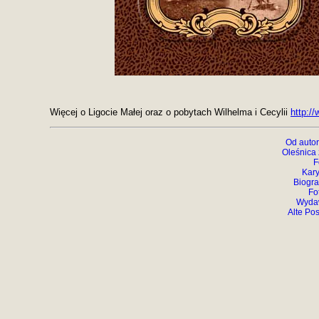
Więcej o Ligocie Małej oraz o pobytach Wilhelma i Cecylii
http:/
Od autor
Oleśnica
F
Kary
Biogra
Fo
Wydaw
Alte Po