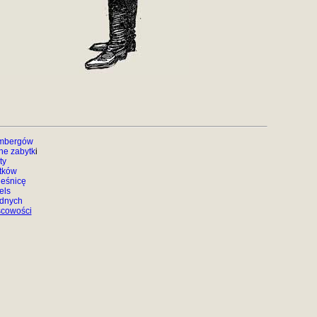
embergów
ne zabytk
i
ty
tków
eśnicę
els
adnych
scowości