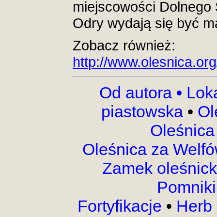
miejscowości Dolnego Ś
Odry wydają się być m
Zobacz również:
http://www.olesnica.o
Od autora
•
Lok
piastowska
•
Ol
Oleśnica
Oleśnica za Welf
Zamek oleśnic
Pomnik
Fortyfikacje
•
Herb 