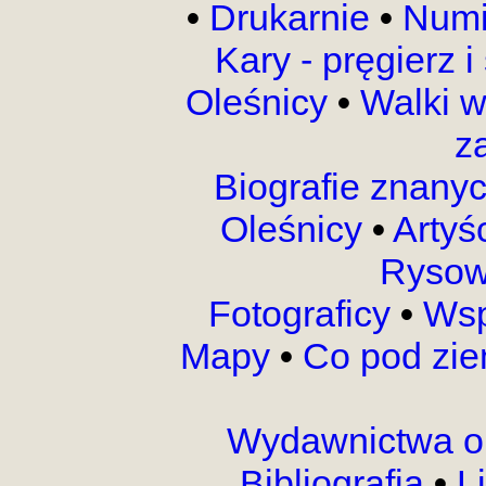
•
Drukarnie
•
Numi
Kary - pręgierz 
Oleśnicy
•
Walki 
z
Biografie znany
Oleśnicy
•
Artyś
Rysow
Fotograficy
•
Wsp
Mapy
•
Co pod zi
Wydawnictwa o
Bibliografia
•
L