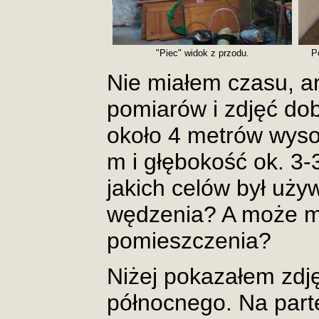
"Piec" widok z przodu.
P
Nie miałem czasu, a
pomiarów i zdjęć do
około 4 metrów wyso
m i głębokość ok. 3
jakich celów był uży
wędzenia? A może m
pomieszczenia?
Niżej pokazałem zdj
północnego. Na part