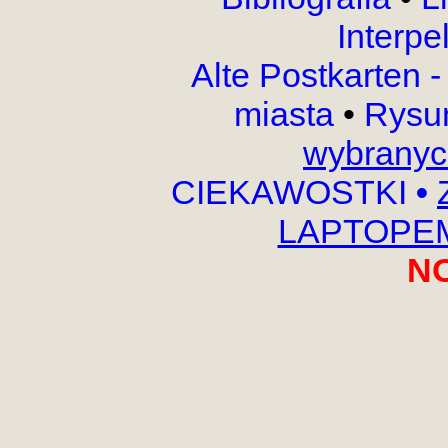
Interpe
Alte Postkarten 
miasta
•
Rysu
wybranyc
CIEKAWOSTKI
•
LAPTOPEM,
N