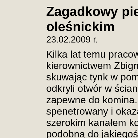
Zagadkowy pie
oleśnickim
23.02.2009 r.
Kilka lat temu prac
kierownictwem Zbign
skuwając tynk w pom
odkryli otwór w ścia
zapewne do komina. 
spenetrowany i okaza
szerokim kanałem k
podobną do jakiegoś