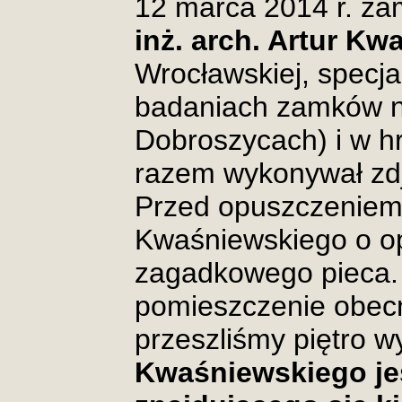
12 marca 2014 r. za
inż. arch. Artur Kw
Wrocławskiej, specjal
badaniach zamków n
Dobroszycach) i w h
razem wykonywał zdję
Przed opuszczeniem
Kwaśniewskiego o op
zagadkowego pieca.
pomieszczenie obecn
przeszliśmy piętro w
Kwaśniewskiego jes