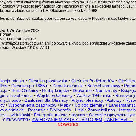
by, stał przed ołtarzem głównym otoczony kratą do 1637 r., kiedy to zastąpiony z
czasów. Większość płyt nagrobnych i epitafiów zniknęła z kościoła farnego, usunię
sta, praca zbiorowa pod red. R. Gładkiewicza, Kłodzko 1998
 oleśnickiej Bazylice, szukać georadarem zarysu krypty w Kłodzku i może kiedyś otw
 Wyd. UWr. Wrocław 2003
t. 2008
IEMI KŁODZKIEJ /2012/
W związku z przygotowaniami do otwarcia krypty podiebradzkiej w kościele zamko
chowicz. Wrocław 2010 s. 77-91
kacja miasta
•
Oleśnica piastowska
•
Oleśnica Podiebradów
•
Oleśnica
lfów
•
Oleśnica po 1885 r.
•
Zamek oleśnicki
•
Kościół zamkowy
•
Pomni
kacje
•
Herb Oleśnicy
•
Herby księstw
•
Drukarnie
•
Numizmaty
•
Książęc
gierz i szubienica
•
Wojsko w Oleśnicy
•
Walki w 1945 roku
•
Renowacje
nanych osób
•
Zasłużeni dla Oleśnicy
•
Artyści oleśniccy
•
Autorzy
•
Rysow
icy
•
Wspomnienia osadników
•
Mapy
•
Co pod ziemią?
•
Landsmannsch
a oleśnickie
•
Recenzje •
Bibliografia
•
Linki
•
Zauważyli nas
•
Interpel
rten - widokówki
•
Fotografie miasta
•
•
Odeszli
•
Rysunki
Opisy wybranych
•
ZWIEDZANIE MIASTA Z LAPTOPEM, TABLETEM ....
CIEKAWOSTKI
NOWOŚCI