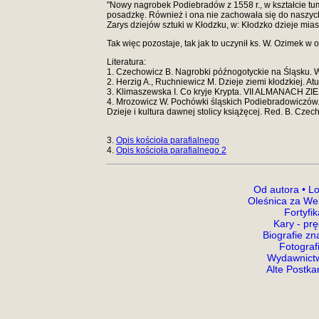
"Nowy nagrobek Podiebradów z 1558 r., w kształcie tum
posadzkę. Również i ona nie zachowała się do naszych 
Zarys dziejów sztuki w Kłodzku, w: Kłodzko dzieje mia
Tak więc pozostaje, tak jak to uczynił ks. W. Ozimek w
Literatura:
1. Czechowicz B. Nagrobki późnogotyckie na Śląsku.
2. Herzig A., Ruchniewicz M. Dzieje ziemi kłodzkiej. Atu
3. Klimaszewska I. Co kryje Krypta. VII ALMANACH Z
4. Mrozowicz W. Pochówki śląskich Podiebradowiczów. 
Dzieje i kultura dawnej stolicy książęcej. Red. B. Cze
3.
Opis kościoła parafialnego
4.
Opis kościoła parafialnego 2
Od autora •
Lo
Oleśnica za We
Fortyfi
Kary - prę
Biografie z
Fotograf
Wydawnictw
Alte Postka