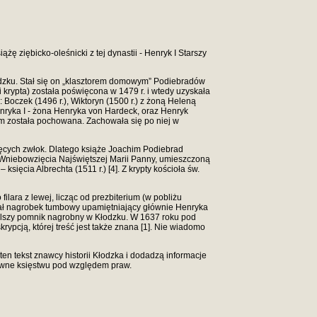
ę ziębicko-oleśnicki z tej dynastii - Henryk I Starszy
łodzku. Stał się on „klasztorem domowym” Podiebradów
krypta) została poświęcona w 1479 r. i wtedy uzyskała
 Boczek (1496 r.), Wiktoryn (1500 r.) z żoną Heleną
Henryka I - żona Henryka von Hardeck, oraz Henryk
am została pochowana. Zachowała się po niej w
żęcych zwłok. Dlatego książe Joachim Podiebrad
. Wniebowzięcia Najświętszej Marii Panny, umieszczoną
sięcia Albrechta (1511 r.) [4]. Z krypty kościoła św.
lara z lewej, licząc od prezbiterium (w pobliżu
niał nagrobek tumbowy upamiętniający głównie Henryka
azalszy pomnik nagrobny w Kłodzku. W 1637 roku pod
rypcją, której treść jest także znana [1]. Nie wiadomo
ą ten tekst znawcy historii Kłodzka i dodadzą informacje
równe księstwu pod względem praw.