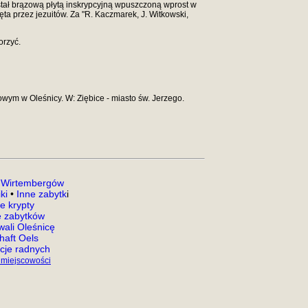
ostał brązową płytą inskrypcyjną wpuszczoną wprost w
ta przez jezuitów. Za "R. Kaczmarek, J. Witkowski,
orzyć.
wym w Oleśnicy. W: Ziębice - miasto św. Jerzego.
 Wirtembergów
ki
•
Inne zabytk
i
e krypty
 zabytków
ali Oleśnicę
aft Oels
acje radnych
 miejscowości