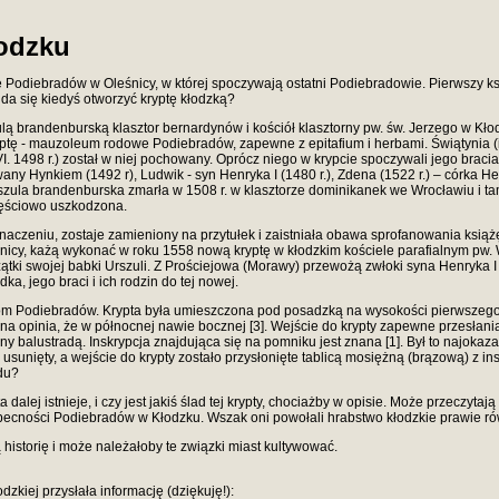
odzku
Podiebradów w Oleśnicy, w której spoczywają ostatni Podiebradowie. Pierwszy książ
uda się kiedyś otworzyć kryptę kłodzką?
ulą brandenburską klasztor bernardynów i kościół klasztorny pw. św. Jerzego w K
ptę - mauzoleum rodowe Podiebradów, zapewne z epitafium i herbami. Świątynia (i 
I. 1498 r.) został w niej pochowany. Oprócz niego w krypcie spoczywali jego bracia:
wany Hynkiem (1492 r), Ludwik - syn Henryka I (1480 r.), Zdena (1522 r.) – córka 
rszula brandenburska zmarła w 1508 r. w klasztorze dominikanek we Wrocławiu i t
zęściowo uszkodzona.
znaczeniu, zostaje zamieniony na przytułek i zaistniała obawa sprofanowania ksią
śnicy, każą wykonać w roku 1558 nową kryptę w kłodzkim kościele parafialnym pw
ki swojej babki Urszuli. Z Prościejowa (Morawy) przewożą zwłoki syna Henryka I – k
a, jego braci i ich rodzin do tej nowej.
jom Podiebradów. Krypta była umieszczona pod posadzką na wysokości pierwszego fi
nna opinia, że w północnej nawie bocznej [3]. Wejście do krypty zapewne przesła
ony balustradą. Inskrypcja znajdująca się na pomniku jest znana [1]. Był to najok
sunięty, a wejście do krypty zostało przysłonięte tablicą mosiężną (brązową) z insk
odu?
 dalej istnieje, i czy jest jakiś ślad tej krypty, chociażby w opisie. Może przeczytaj
j obecności Podiebradów w Kłodzku. Wszak oni powołali hrabstwo kłodzkie prawie 
historię i może należałoby te związki miast kultywować.
zkiej przysłała informację (dziękuję!):