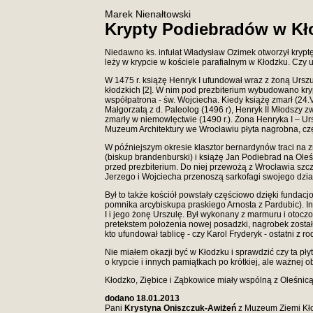
Marek Nienałtowski
Krypty Podiebradów w Kł
Niedawno ks. infułat Władysław Ozimek otworzył kryptę 
leży w krypcie w kościele parafialnym w Kłodzku. Czy 
W 1475 r. książę Henryk I ufundował wraz z żoną Ursz
kłodzkich [2]. W nim pod prezbiterium wybudowano kry
współpatrona - św. Wojciecha. Kiedy książę zmarł (24.V
Małgorzatą z d. Paleolog (1496 r), Henryk II Młodszy z
zmarły w niemowlęctwie (1490 r.). Żona Henryka I – U
Muzeum Architektury we Wrocławiu płyta nagrobna, c
W późniejszym okresie klasztor bernardynów traci na 
(biskup brandenburski) i książę Jan Podiebrad na Ole
przed prezbiterium. Do niej przewożą z Wrocławia szcząt
Jerzego i Wojciecha przenoszą sarkofagi swojego dziadk
Był to także kościół powstały częściowo dzięki fundac
pomnika arcybiskupa praskiego Arnosta z Pardubic). I
I i jego żonę Urszulę. Był wykonany z marmuru i otocz
pretekstem położenia nowej posadzki, nagrobek został u
kto ufundował tablicę - czy Karol Fryderyk - ostatni z r
Nie miałem okazji być w Kłodzku i sprawdzić czy ta płyta
o krypcie i innych pamiątkach po krótkiej, ale ważne
Kłodzko, Ziębice i Ząbkowice miały wspólną z Oleśnicą 
dodano 18.01.2013
Pani
Krystyna Oniszczuk-Awiżeń
z Muzeum Ziemi Kłod