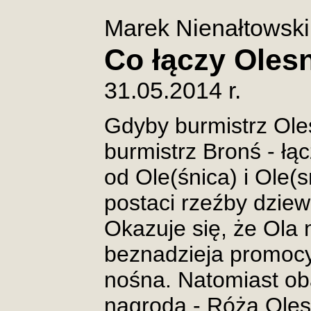
Marek Nienałtowski
Co łączy Olesn
31.05.2014 r.
Gdyby burmistrz Ole
burmistrz Bronś - łąc
od Ole(śnica) i Ole(s
postaci rzeźby dziew
Okazuje się, że Ola 
beznadzieja promocyj
nośna. Natomiast ob
nagroda - Róża Oles