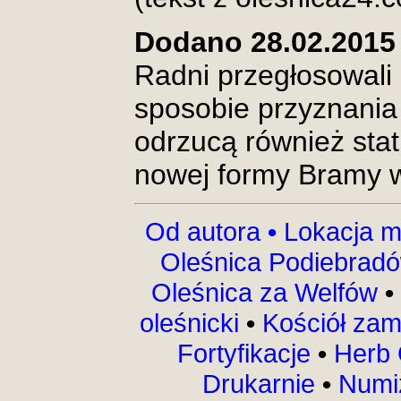
Dodano 28.02.2015
Radni przegłosowali
sposobie przyznania
odrzucą również stat
nowej formy Bramy w
Od autora
•
Lokacja m
Oleśnica Podiebrad
Oleśnica za Welfów
•
oleśnicki
•
Kościół za
Fortyfikacje
•
Herb 
Drukarnie
•
Numi