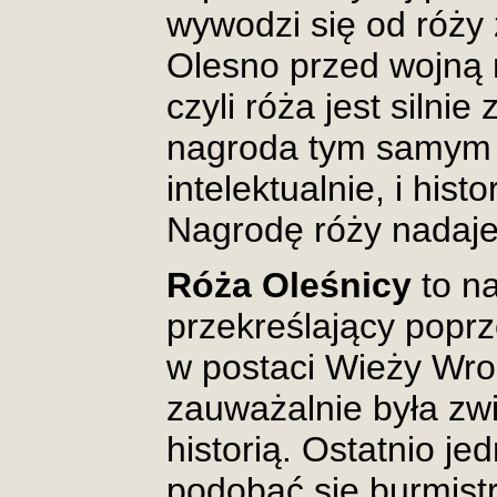
wywodzi się od róży
Olesno przed wojną 
czyli róża jest silni
nagroda tym samym n
intelektualnie, i his
Nagrodę róży nadaje
Róża Oleśnicy
to n
przekreślający pop
w postaci Wieży Wroc
zauważalnie była zwi
historią. Ostatnio je
podobać się burmistr