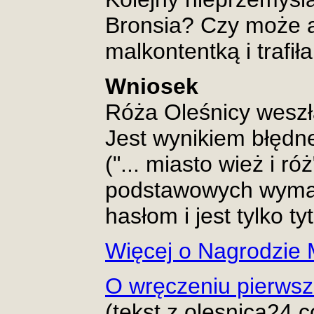
Bronsia? Czy może ar
malkontentką i trafił
Wniosek
Róża Oleśnicy weszł
Jest wynikiem błędn
("... miasto wież i ró
podstawowych wymag
hasłom i jest tylko ty
Więcej o Nagrodzie 
O wręczeniu pierwsze
(tekst z olesnica24.c