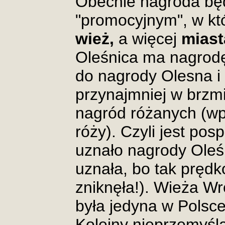
Obecnie nagroda bę
"promocyjnym", w kt
wież,
a więcej
miast
Oleśnica ma nagrod
do nagrody Olesna i
przynajmniej w brzmi
nagród różanych (wp
róży). Czyli jest posp
uznało nagrody Oleś
uznała, bo tak pręd
zniknęła!). Wieża Wr
była jedyna w Polsc
Kolejny nieprzemyśl